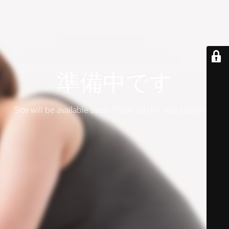
準備中です
Site will be available soon. Thank you for your patience!